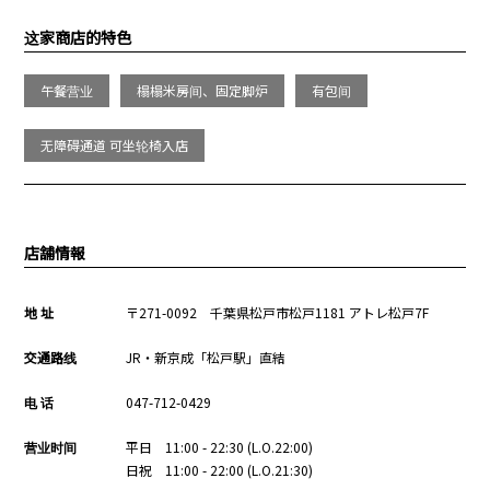
这家商店的特色
午餐营业
榻榻米房间、固定脚炉
有包间
无障碍通道 可坐轮椅入店
店舗情報
地 址
〒271-0092 千葉県松戸市松戸1181 アトレ松戸7F
交通路线
JR・新京成「松戸駅」直結
电 话
047-712-0429
营业时间
平日 11:00 - 22:30 (L.O.22:00)
日祝 11:00 - 22:00 (L.O.21:30)