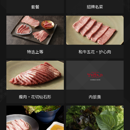
套餐
招牌名菜
特选上等
和牛五花・护心肉
瘦肉・花切钻石形
内脏类