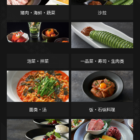
猪肉・海鲜・蔬菜
沙拉
泡菜・拌菜
一品菜・寿司・生肉类
面类・汤
饭・石锅料理