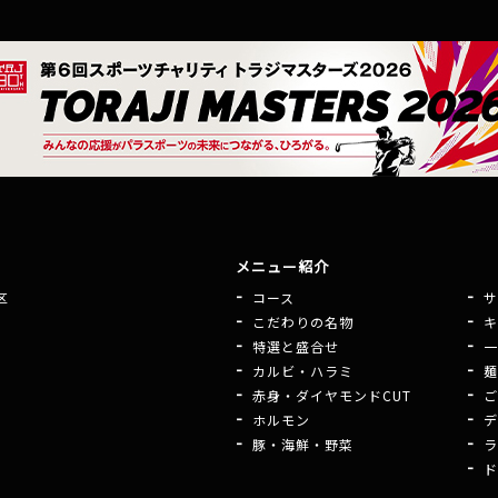
メニュー紹介
区
コース
サ
こだわりの名物
キ
特選と盛合せ
一
カルビ・ハラミ
麺
赤身・ダイヤモンドCUT
ご
ホルモン
デ
豚・海鮮・野菜
ラ
ド