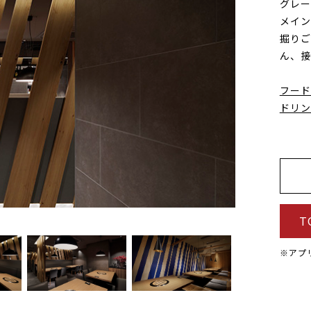
グレー
メイン
掘りご
ん、接
フード
ドリン
T
※アプ