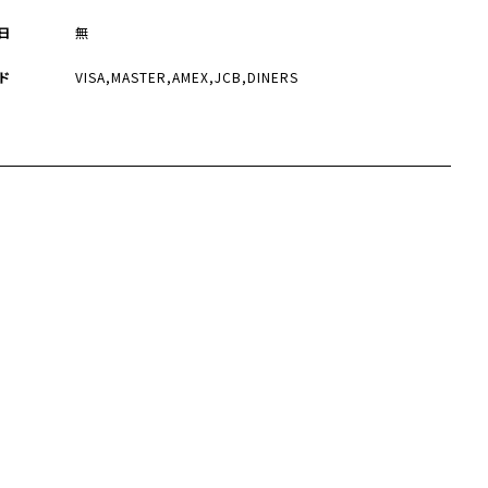
日
無
ド
VISA,MASTER,AMEX,JCB,DINERS
数