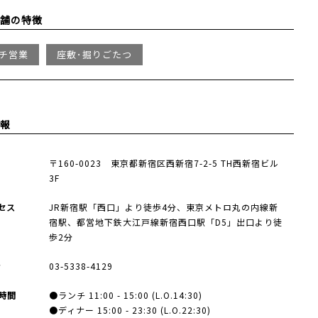
舗の特徴
チ営業
座敷･掘りごたつ
報
所
〒160-0023 東京都新宿区西新宿7-2-5 TH西新宿ビル
3F
セス
JR新宿駅「西口」より徒歩4分、東京メトロ丸の内線新
宿駅、都営地下鉄大江戸線新宿西口駅「D5」出口より徒
歩2分
話
03-5338-4129
時間
●ランチ 11:00 - 15:00 (L.O.14:30)
●ディナー 15:00 - 23:30 (L.O.22:30)