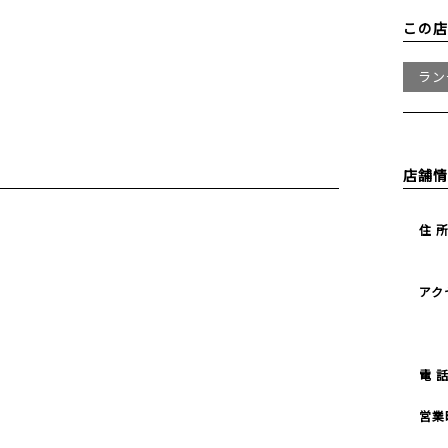
この店
ラン
店舗情
住 
アク
電 
営業