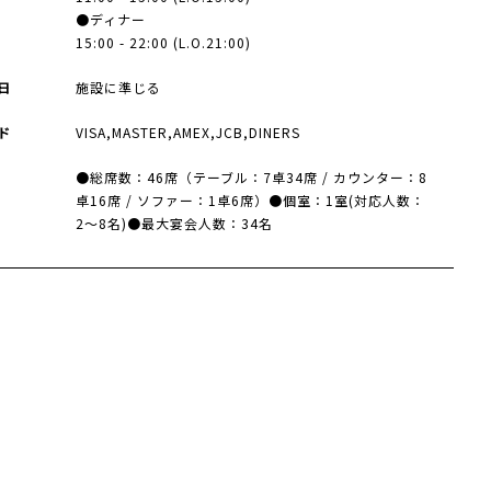
●ディナー
15:00 - 22:00 (L.O.21:00)
日
施設に準じる
ド
VISA,MASTER,AMEX,JCB,DINERS
数
●総席数：46席（テーブル：7卓34席 / カウンター：8
卓16席 / ソファー：1卓6席）●個室：1室(対応人数：
2〜8名)●最大宴会人数：34名