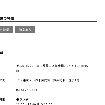
舗の特徴
チ営業
個室あり
報
所
〒130-0022 東京都墨田区江東橋3-14-5 TERMINA
5F
セス
JR・東京メトロ半蔵門線 錦糸町駅 徒歩1分
話
03-5625-0529
時間
●ランチ
11:00 - 15:00 (L.O.15:00)