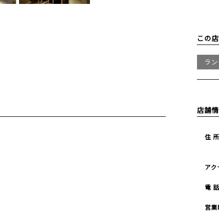
この店
ラン
店舗情
住 
アク
電 
営業