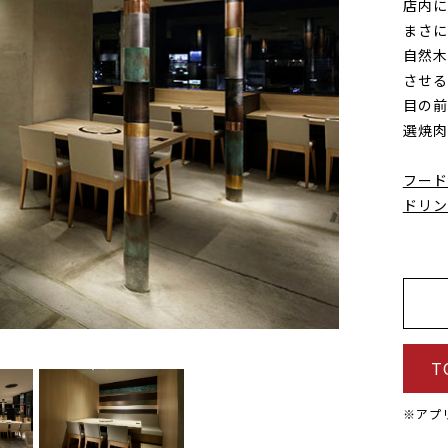
店内に
まさに
自然木
させる
目の前
選焼肉
フード
ドリン
T
※アプ