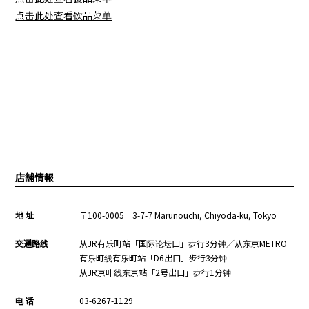
点击此处查看饮品菜单
Warning
: count(): Parameter must be an array or an object that
implements Countable in
/home/kir302278/public_html/renewal2015_stage/zh/wp/wp-
content/themes/toraji2019/content-shop.php
on line
289
Warning
: count(): Parameter must be an array or an object that
implements Countable in
/home/kir302278/public_html/renewal2015_stage/zh/wp/wp-
content/themes/toraji2019/content-shop.php
on line
317
店舗情報
地 址
〒100-0005 3-7-7 Marunouchi, Chiyoda-ku, Tokyo
交通路线
从JR有乐町站「国际论坛口」步行3分钟／从东京METRO
有乐町线有乐町站「D6出口」步行3分钟
从JR京叶线东京站「2号出口」步行1分钟
电 话
03-6267-1129