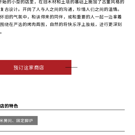
层开始的小型的店里，在旧木材和土墙的基础上施加了古董风格的
复古设计。开阔了人与人之间的沟通，珍惜人们之间的温情。
怀旧的气氛中，和谈得来的同伴，或和重要的人一起一边拿着
围绕在严选的烤肉周围，自然的将快乐浮上脸颊，进行更深刻
。
预订这家商店
店的特色
米房间、固定脚炉