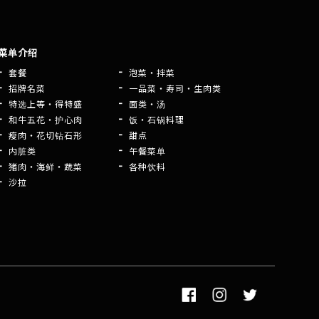
菜单介绍
套餐
泡菜・拌菜
招牌名菜
一品菜・寿司・生肉类
特选上等・得特盛
面类・汤
和牛五花・护心肉
饭・石锅料理
瘦肉・花切钻石形
甜点
内脏类
午餐菜单
猪肉・海鲜・蔬菜
各种饮料
沙拉