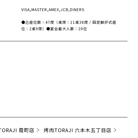
VISA,MASTER,AMEX,JCB,DINERS
数
●总座位数：47席（桌席：11桌38席 / 固定脚炉式座
位：2桌9席）●宴会最大人数：20位
ORAJI 霞町店
烤肉TORAJI 六本木五丁目店