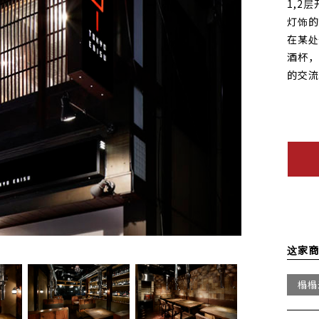
1,2
灯饰的
在某处
酒杯，
的交流
这家商
榻榻