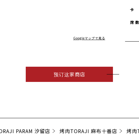
卡
席 
Googleマップで見る
预订这家商店
RAJI PARAM 汐留店
烤肉TORAJI 麻布十番店
烤肉T