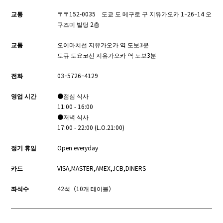
교통
〒〒152-0035 도쿄 도 메구로 구 지유가오카 1ｰ26ｰ14 오
구즈미 빌딩 2층
교통
오이마치선 지유가오카 역 도보3분
토큐 토요코선 지유가오카 역 도보3분
전화
03ｰ5726ｰ4129
영업 시간
●점심 식사
11:00 - 16:00
●저녁 식사
17:00 - 22:00 (L.O.21:00)
정기 휴일
Open everyday
카드
VISA,MASTER,AMEX,JCB,DINERS
좌석수
42석（10개 테이블）