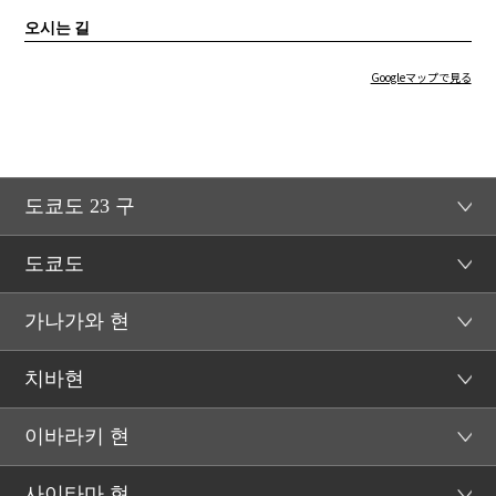
오시는 길
Googleマップで見る
도쿄도 23 구
도쿄도
가나가와 현
치바현
이바라키 현
사이타마 현