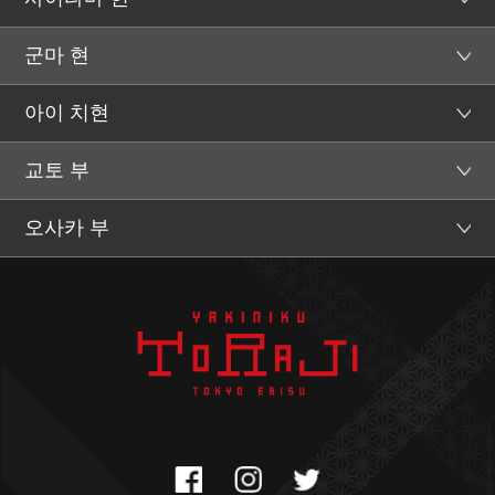
군마 현
아이 치현
교토 부
오사카 부