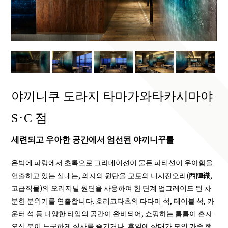
야끼니쿠 도라지 타마가와타카시마야
S･C 점
세련되고 우아한 공간에서 엄선된 야끼니꾸를
은박에 파랑에서 초록으로 그라데이션이 물든 파티션이 우아함을
연출하고 있는 실내는, 의자의 원단을 교토의 니시진오리(西陣織,
고급직물)의 오리지널 원단을 사용하여 한 단계 업그레이드 된 차
분한 분위기를 연출합니다. 호리코타츠의 다다미 석, 테이블 석, 카
운터 석 등 다양한 타입의 공간이 완비되어, 쇼핑하는 틈틈이 혼자
오신 분이 느긋하게 식사를 즐기거나, 휴일에 삼대가 모인 가족 행