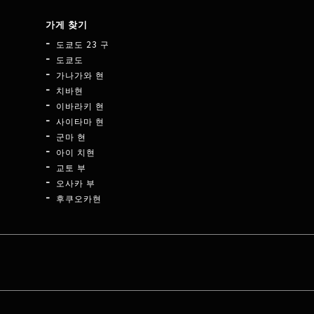
가게 찾기
도쿄도 23 구
도쿄도
가나가와 현
치바현
이바라키 현
사이타마 현
군마 현
아이 치현
교토 부
오사카 부
후쿠오카현