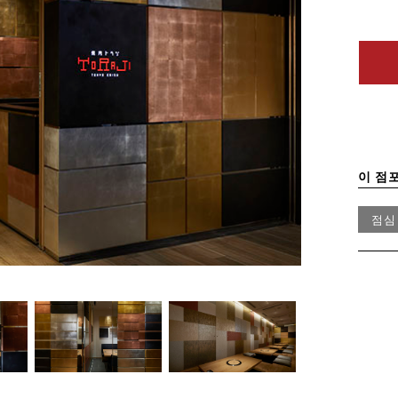
이 점
점심