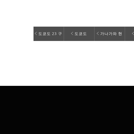
도쿄도 23 구
도쿄도
가나가와 현