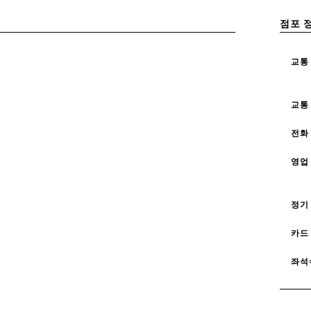
점포 
교통
교통
전화
영업
정기
카드
좌석