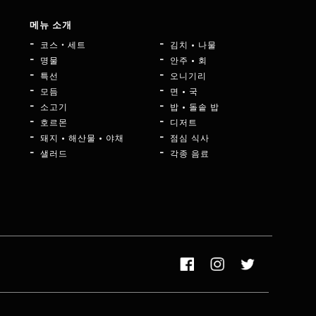
메뉴 소개
코스・세트
김치 • 나물
명물
안주 • 회
특선
오니기리
모듬
면 • 국
소고기
밥 • 돌솥 밥
호르몬
디저트
돼지 • 해산물 • 야채
점심 식사
샐러드
각종 음료